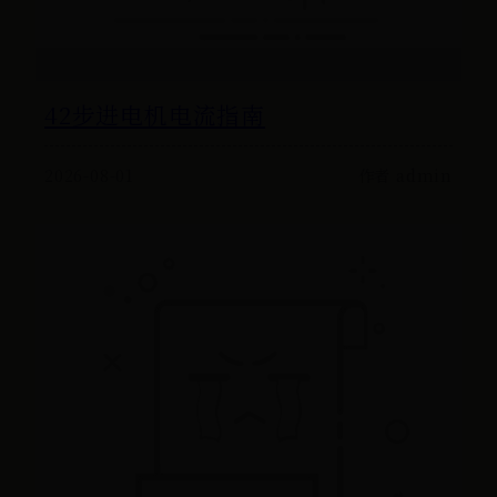
42步进电机电流指南
2026-08-01
作者 admin