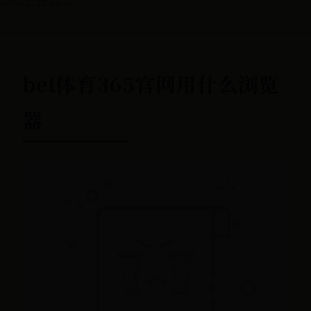
bet体育365官网用什么浏览
器