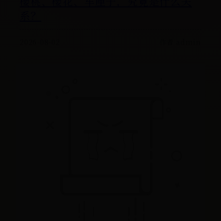
樱桃、樱花、车厘子，究竟是什么关
系？
2026-08-02
作者 admin