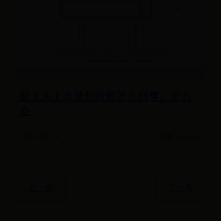
脸上头上老是长粉刺怎么回事，怎么
办
2026-07-28
作者 admin
上一页
下一页