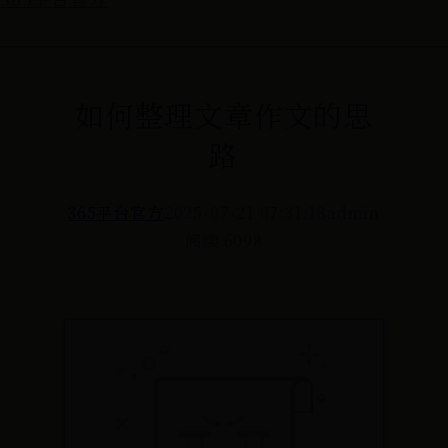
如何整理文章作文的思
路
365平台官方
2025-07-21 07:31:18
admin
阅读 6098