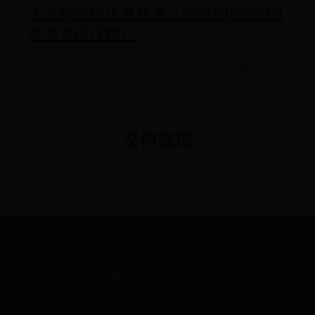
十大高性价比游戏本（小虫2025年3月
游戏本排行榜）
07-15
阅读 9805
友情链接
Copyright ©
2026 beat365体育下载-bet体育365官网用什
么浏览器-365平台官方 版权所有